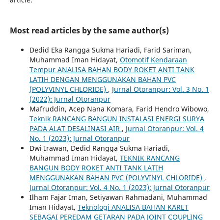
Most read articles by the same author(s)
Dedid Eka Rangga Sukma Hariadi, Farid Sariman,
Muhammad Iman Hidayat,
Otomotif Kendaraan
Tempur ANALISA BAHAN BODY ROKET ANTI TANK
LATIH DENGAN MENGGUNAKAN BAHAN PVC
(POLYVINYL CHLORIDE)
,
Jurnal Otoranpur: Vol. 3 No. 1
(2022): Jurnal Otoranpur
Mafruddin, Acep Nana Komara, Farid Hendro Wibowo,
Teknik RANCANG BANGUN INSTALASI ENERGI SURYA
PADA ALAT DESALINASI AIR
,
Jurnal Otoranpur: Vol. 4
No. 1 (2023): Jurnal Otoranpur
Dwi Irawan, Dedid Rangga Sukma Hariadi,
Muhammad Iman Hidayat,
TEKNIK RANCANG
BANGUN BODY ROKET ANTI TANK LATIH
MENGGUNAKAN BAHAN PVC (POLYVINYL CHLORIDE)
,
Jurnal Otoranpur: Vol. 4 No. 1 (2023): Jurnal Otoranpur
Ilham Fajar Iman, Setiyawan Rahmadani, Muhammad
Iman Hidayat,
Teknologi ANALISA BAHAN KARET
SEBAGAI PEREDAM GETARAN PADA JOINT COUPLING