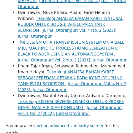
METHOD
,
Jurnal Otoranpur: Vol. 2 No. 2 (2021): Jurnal
Otoranpur
Dwi Irawan, Nova Khoirul Anam, Farid Hendro
Wibowo,
Teknologi ANALISA BAHAN KARET NATURAL
RUBBER UNTUK BOUGIE WHEEL PADA TANK
SCORPION
,
Jurnal Otoranpur: Vol. 4 No. 2 (2023):
Jurnal Otoranpur
The DESIGN OF A TRANSMISSION SYSTEM ON A BALL
MILL MACHINE TO PROCESS HOMOGENIZATION OF
BLACK POWDER USING AN AUTOMATIC SYSTEM
,
Jurnal Otoranpur: Vol. 2 No. 2 (2021): Jurnal Otoranpur
Ilham Fajar Iman, Setiyawan Rahmadani, Muhammad
Iman Hidayat,
Teknologi ANALISA BAHAN KARET
SEBAGAI PEREDAM GETARAN PADA JOINT COUPLING
TANK FV101 SCORPION
,
Jurnal Otoranpur: Vol. 4 No. 2
(2023): Jurnal Otoranpur
Dwi Irawan, Naufal Sendy Utomo, Ardyanto Darmanto,
Teknologi SISTEM REVERSE OSMOSIS UNTUK PROSES
DESALINASI AIR SIAP KONSUMSI
,
Jurnal Otoranpur:
Vol. 3 No. 2 (2022): Jurnal Otoranpur
You may also
start an advanced similarity search
for this
article.