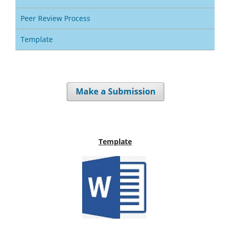
Peer Review Process
Template
Template