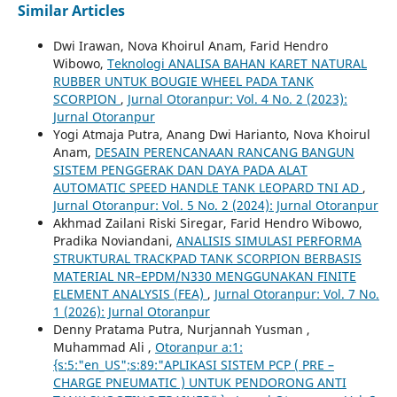
Similar Articles
Dwi Irawan, Nova Khoirul Anam, Farid Hendro
Wibowo,
Teknologi ANALISA BAHAN KARET NATURAL
RUBBER UNTUK BOUGIE WHEEL PADA TANK
SCORPION
,
Jurnal Otoranpur: Vol. 4 No. 2 (2023):
Jurnal Otoranpur
Yogi Atmaja Putra, Anang Dwi Harianto, Nova Khoirul
Anam,
DESAIN PERENCANAAN RANCANG BANGUN
SISTEM PENGGERAK DAN DAYA PADA ALAT
AUTOMATIC SPEED HANDLE TANK LEOPARD TNI AD
,
Jurnal Otoranpur: Vol. 5 No. 2 (2024): Jurnal Otoranpur
Akhmad Zailani Riski Siregar, Farid Hendro Wibowo,
Pradika Noviandani,
ANALISIS SIMULASI PERFORMA
STRUKTURAL TRACKPAD TANK SCORPION BERBASIS
MATERIAL NR–EPDM/N330 MENGGUNAKAN FINITE
ELEMENT ANALYSIS (FEA)
,
Jurnal Otoranpur: Vol. 7 No.
1 (2026): Jurnal Otoranpur
Denny Pratama Putra, Nurjannah Yusman ,
Muhammad Ali ,
Otoranpur a:1:
{s:5:"en_US";s:89:"APLIKASI SISTEM PCP ( PRE –
CHARGE PNEUMATIC ) UNTUK PENDORONG ANTI