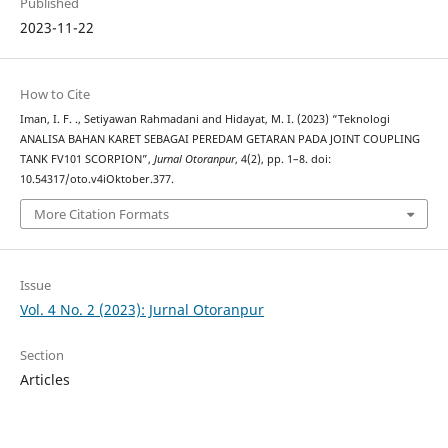
Published
2023-11-22
How to Cite
Iman, I. F. ., Setiyawan Rahmadani and Hidayat, M. I. (2023) “Teknologi
ANALISA BAHAN KARET SEBAGAI PEREDAM GETARAN PADA JOINT COUPLING
TANK FV101 SCORPION”,
Jurnal Otoranpur
, 4(2), pp. 1–8. doi:
10.54317/oto.v4iOktober.377.
More Citation Formats
Issue
Vol. 4 No. 2 (2023): Jurnal Otoranpur
Section
Articles