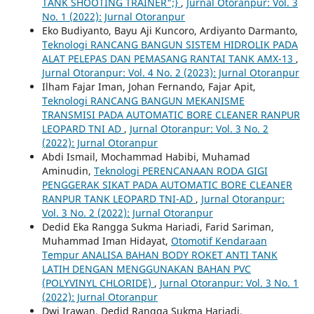
TANK SHOOTING TRAINER";}
,
Jurnal Otoranpur: Vol. 3
No. 1 (2022): Jurnal Otoranpur
Eko Budiyanto, Bayu Aji Kuncoro, Ardiyanto Darmanto,
Teknologi RANCANG BANGUN SISTEM HIDROLIK PADA
ALAT PELEPAS DAN PEMASANG RANTAI TANK AMX-13
,
Jurnal Otoranpur: Vol. 4 No. 2 (2023): Jurnal Otoranpur
Ilham Fajar Iman, Johan Fernando, Fajar Apit,
Teknologi RANCANG BANGUN MEKANISME
TRANSMISI PADA AUTOMATIC BORE CLEANER RANPUR
LEOPARD TNI AD
,
Jurnal Otoranpur: Vol. 3 No. 2
(2022): Jurnal Otoranpur
Abdi Ismail, Mochammad Habibi, Muhamad
Aminudin,
Teknologi PERENCANAAN RODA GIGI
PENGGERAK SIKAT PADA AUTOMATIC BORE CLEANER
RANPUR TANK LEOPARD TNI-AD
,
Jurnal Otoranpur:
Vol. 3 No. 2 (2022): Jurnal Otoranpur
Dedid Eka Rangga Sukma Hariadi, Farid Sariman,
Muhammad Iman Hidayat,
Otomotif Kendaraan
Tempur ANALISA BAHAN BODY ROKET ANTI TANK
LATIH DENGAN MENGGUNAKAN BAHAN PVC
(POLYVINYL CHLORIDE)
,
Jurnal Otoranpur: Vol. 3 No. 1
(2022): Jurnal Otoranpur
Dwi Irawan, Dedid Rangga Sukma Hariadi,