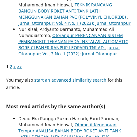
Muhammad Iman Hidayat,
TEKNIK RANCANG
BANGUN BODY ROKET ANTI TANK LATIH
MENGGUNAKAN BAHAN PVC (POLYVINYL CHLORIDE)
,
Jurnal Otoranpur: Vol. 4 No. 1 (2023): Jurnal Otoranpur
Nur Rizal, Ardyanto Darmanto, Muhammad Ali
Nurwidiastomo,
Otoranpur PERENCANAAN SISTEM
PEMBANGKIT TEKANAN PADA INSTALASI AUTOMATIC
BORE CLEANER RANPUR LEOPARD TNI AD
,
Jurnal
Otoranpur: Vol. 3 No. 1 (2022): Jurnal Otoranpur
1
2
>
>>
You may also
start an advanced similarity search
for this
article.
Most read articles by the same author(s)
Dedid Eka Rangga Sukma Hariadi, Farid Sariman,
Muhammad Iman Hidayat,
Otomotif Kendaraan
Tempur ANALISA BAHAN BODY ROKET ANTI TANK
LATIH DENGAN MENGGUNAKAN BAHAN PVC