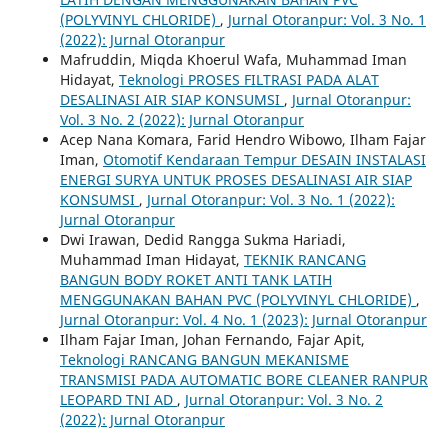
(POLYVINYL CHLORIDE)
,
Jurnal Otoranpur: Vol. 3 No. 1
(2022): Jurnal Otoranpur
Mafruddin, Miqda Khoerul Wafa, Muhammad Iman
Hidayat,
Teknologi PROSES FILTRASI PADA ALAT
DESALINASI AIR SIAP KONSUMSI
,
Jurnal Otoranpur:
Vol. 3 No. 2 (2022): Jurnal Otoranpur
Acep Nana Komara, Farid Hendro Wibowo, Ilham Fajar
Iman,
Otomotif Kendaraan Tempur DESAIN INSTALASI
ENERGI SURYA UNTUK PROSES DESALINASI AIR SIAP
KONSUMSI
,
Jurnal Otoranpur: Vol. 3 No. 1 (2022):
Jurnal Otoranpur
Dwi Irawan, Dedid Rangga Sukma Hariadi,
Muhammad Iman Hidayat,
TEKNIK RANCANG
BANGUN BODY ROKET ANTI TANK LATIH
MENGGUNAKAN BAHAN PVC (POLYVINYL CHLORIDE)
,
Jurnal Otoranpur: Vol. 4 No. 1 (2023): Jurnal Otoranpur
Ilham Fajar Iman, Johan Fernando, Fajar Apit,
Teknologi RANCANG BANGUN MEKANISME
TRANSMISI PADA AUTOMATIC BORE CLEANER RANPUR
LEOPARD TNI AD
,
Jurnal Otoranpur: Vol. 3 No. 2
(2022): Jurnal Otoranpur