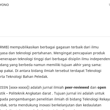
ARYONO
(JTRMB) mempublikasikan berbagai gagasan terbaik dari ilmu
yasa dan teknologi pertahanan. Mengingat pencapaian produk
penerapan teknologi tinggi dari berbagai disiplin ilmu independen
bidang yang berbeda namun memiliki tujuan akhir yang sama:
 pakai. Di antara bidang ilmiah tersebut terdapat Teknologi
serta Teknologi Bahan Peledak.
-ISSN [xxxx-xxxxx]) adalah jurnal ilmiah
peer-reviewed
dan
open
tik – Politeknik Angkatan darat . Tujuan jurnal ini adalah untuk
s pada pengembangan penelitian ilmiah di bidang Teknologi Rekay
eledak, serta mendukung inovasi berkelanjutan dan kedaulatan