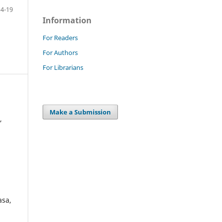
14-19
Information
For Readers
For Authors
For Librarians
Make a Submission
,
asa,