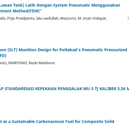
a Lawan Tank) Latih Dengan System Pneumatic Menggunakan
Element Method(FEM)”
lo, Prijo Poedjianto, lalu saefullah, Maryono, M. iman Hidayat,
n (SLT) Munition Design for Poltekad's Pneumatic Pressurized
FD)
jianto, MARYONO, Rezki Meidiono
AP STANDARISASI KEPEKAAN PENGGALAK MU 5 TJ KALIBER 5,56
l as a Sustainable Carbonaceous Fuel for Composite Solid