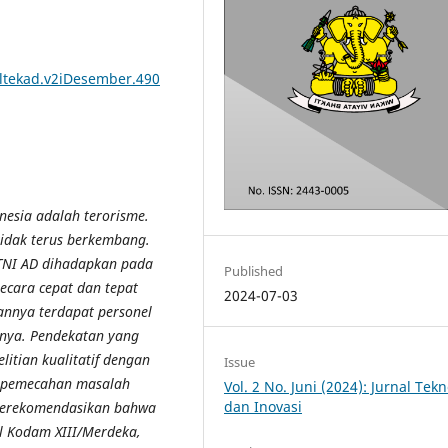
oltekad.v2iDesember.490
esia adalah terorisme.
tidak terus berkembang.
 TNI AD dihadapkan pada
Published
cara cepat dan tepat
2024-07-03
annya terdapat personel
nya. Pendekatan yang
litian kualitatif dengan
Issue
an pemecahan masalah
Vol. 2 No. Juni (2024): Jurnal Tek
dan Inovasi
 merekomendasikan bahwa
el Kodam XIII/Merdeka,